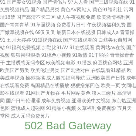
91
国产美女91视频
国产情侣片
97人人看
国产三级视频在线
91
免费视频精品
国产精品另类
黄色AV网站人
黄色91福利社
污网
址18禁
国产高清不卡二区
成人午夜视频免费
欧美激情福利网
国产青青青草
91草逼视频
免费看片日韩
午夜视频福利免费
国
产嫩草视频在线
69叉叉叉
最新日本在线视频
日韩成人a
青青操
91
五月天婷婷
91短视频在线
国产在线观看的
白丝美女自慰网
站
91福利免费视频
加勒比91AV
91在线观看
黄网站av在线
国产
视频
狠狠擼狠狠擼
91桃色小视频
91激情
91干啪啪
青青操青青
干
主播诱惑无码专区
欧美视频电影
91播放
麻豆桃色网站
亚洲
欧美国产另类
欧美伦理另类
国产刺激对白
在线观看91精品
欧
美成年视频
操碰操揉
成人微拍福利导航
亚洲欧美国产日韩
成年
在线观看免费
岛国精品在线播放
狠狠撸第四色
欧美一页
女同电
影在线观看
91网国产尤物在
毛片网站黄色
狼人三级片
高清男
同
国产日韩伦理淫
成年免费视频
亚洲欧美中文视频
东京热亚洲
色图
蜜桃成人超碰网
91精品小视频
久草福利免费视影
五月天
堂网
成人元码免费黄片
502 Bad Gateway