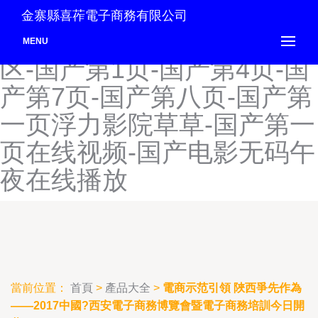
国产大尺度午夜福利视频-国
金寨縣喜莋電子商務有限公司
产大毛片-国产大片内射1区2
MENU
区-国产第1页-国产第4页-国
产第7页-国产第八页-国产第
一页浮力影院草草-国产第一
页在线视频-国产电影无码午
夜在线播放
當前位置：
首頁
>
產品大全
>
電商示范引領 陜西爭先作為
——2017中國?西安電子商務博覽會暨電子商務培訓今日開