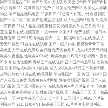
国产高清精品二区
国产欧美在线视频
欧美色综合网
91国产自拍
偷拍
香蕉911
花蝴蝶看片免费
白丝美女免费网站
欧美女人与动
爱啪 国产无套普通话 手机看片玖玖草 午夜福利91视频 六月婷婷加勒比 久久
物交
国产精品无码电影
91插插库
97超碰大香蕉
户外自慰影院
国产一区二区二区
国产偷窥盗摄视频
成人动漫网站观看
欧美第
精品熟一区 青娱乐pron 日韩成人专区 五月婷婷色色 69导航 91基地伊人婷
一页夜夜
91成人精品视频
蜜桃爱爱视频
乱伦熟女五月天
91香
蕉视
福利在线视频直播
一区xxxxx
岛国大片免费视频
一道日本
婷 91最新在线视频 wwwav大全 成人国产色综合 国产肏屄片 欧美色图网站
亚洲香蕉
国产91高清精品
国产一区二区福利
伦理在线播放
人
妻无码精品
91自拍在线观看
国产一级片内射
夜夜骑青青草
欧
名称 青青草视频人人干 色综合福利导航 婷婷色黑料91 91福利视频网 国产精
美色图人妻
在线免费欧美视频
免费黄色毛片
成人精品无码视频
欧美午夜极品
性欧美ⅩⅩⅩⅩ乱
欧美色色六月天
91影视网
午夜伦
品良家 久久嫩草精品久久 91精品论坛 97超碰qv 超碰人妻人人搞 福利社大
不卡
加勒比性爱网
青草国产在线视频
亚洲国产精品导航
欧美色
淫
波多野结依电影
91狠狠撸
成人深夜电影
精品国产美女剃毛
香蕉 欧美自慰一区 日美女BB 午夜福利视频偷拍 香蕉污视频下载 91在线资
加勒比熟女
91碰在线
欧美裸模
萌白酱国产一区
美国一级AV
国
产人在线成免费
免费黄色A片网址
微拍福利国产视频
国产人成
源网 AV欧亚风情 俺去也激情片 国产传媒专区 国产三级片在线看 免费网站
无码视频
国产原创区色花堂
在线免费黄A片
久草福利
乱伦家庭
成人午夜免费视频
人妖射精
国产屁屁
国产精品天干天
国产精品
91 欧美亚洲日韩成人 日本黄色www 日韩精品综合 亚洲AV炮图 亚洲淫色网
午夜一区
中文字幕无码人妻
日本不卡二区
国产日韩91
久草福
利视频网
91日日夜夜91
超碰碰天天操
91草草酒店视频
韩日一
站 最新地址91 91人人爽 avtt亚洲国产 白丝黄91 成人视频精彩入口 高清av