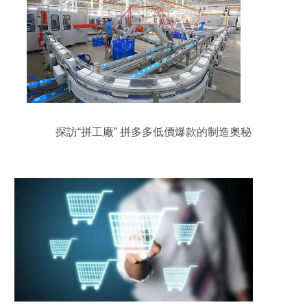
探訪“拼工廠” 拼多多低價爆款的制造奧秘