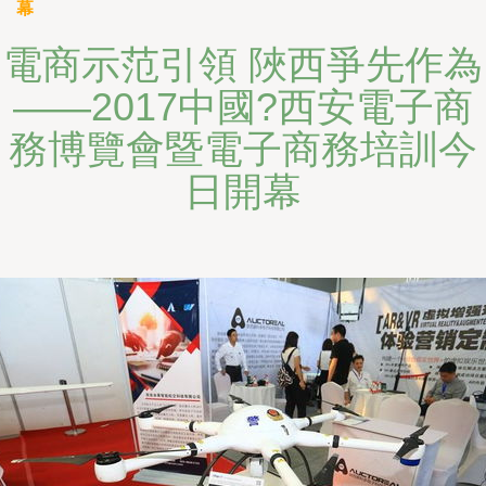
幕
電商示范引領 陜西爭先作為
——2017中國?西安電子商
務博覽會暨電子商務培訓今
日開幕