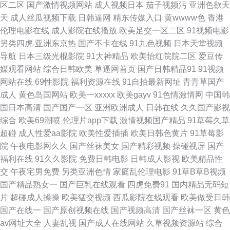
区二区
国产激情视频网站
成人视频日本
茄子视频污
亚洲色欲天
天
成人丝瓜视频下载
日韩逼网
精东传媒入口
黄wwww色
香港
资源 后入大屁股 久久偷拍网站 免费观看日本 欧洲精品自线 操出轨少妇呻吟
伦理电影在线
成人影院在线播放
欧美足交一区二区
91视频电影
另类四虎
亚洲东京热
国产不卡在线
91九色视频
日本天堂视频
国产精品蜜芽AV 韩日欧美好看剧 久操婷婷福利姬 欧美美逼 日本色天堂 日韩
导航
日本三级光棍影院
91大神精品
欧美怡红院院二区
爱豆传
媒观看网站
综合日韩欧美
草逼网首页
国产日韩精品91
91视频
三级专区 微拍啪啪啪 亚洲成人黄色 69大伊人 超碰人人爱人人做 国产天堂网
网站在线
69性影院
福利资源在线
91自拍最新网址
青青草国产
成人
黄色岛国网站
欧美一xxxxx
欧美gayv
91色情激情网
中国韩
黄色网址链接 久久毛片 蜜芽淫秽网 青青草操逼视频 日本黄色大片操逼 日韩
国日本高清
国产国产一区
亚洲欧洲成人
日韩在线
久久国产影视
综合
欧美69潮喷
伦理片app下载
激情视频国产精品
91草莓久草
国产在线 深夜福利视频网站 超碰自p拍 国产物业视频 黄色性生活一级 久久
超碰
成人性爱aa影院
欧美性爱插插
欧美日韩色黄片
91草莓影
院
午夜电影网久久
国产丝袜美女
国产精彩视频
操碰视屏
国产
大肏屄 欧美一区二区蜜桃 日韩欧美网 在线91传媒 97超碰护士 超碰97免费
福利在线
91久久影院
免费日韩电影
日韩成人影视
欧美精品性
交
午夜宅男免费
另类亚洲色情
家庭乱伦理电影
91草B草B视频
久久偷精品 欧美三级片导航 日韩e级免费 色宗黑人 传媒精品com 午夜色片
国产精品熟女一
国产巨乳在线观看
四虎免费91
国内精品无码短
片
超碰成人操操
欧美猛交视频
西瓜影院在线观看
欧美做受日韩
网 91福利专区 91在钱视频 俺去也资源站 超碰在线人人看 青青草成人AV 丝
国产在线一
国产原创视频在线
国产视频高清
国产丝袜一区
黄色
av网址大全
人妻乱视
国产成人在线网站
久草视频资源站
综合
袜性爱无码AV 伊人老婆大香蕉 人人插人人乐 91淫淫影院 成人网站香蕉 久