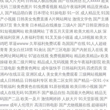
线
成人片无码
日韩成人极品视频
国产在线诱惑
乱人xxxxx
超黄
无码
三级黄色图片
91免费看视频
精品午夜福利网
精品亚洲成a
人
国产精品萌白酱
日本理论
91操电影
91一区
成人精品无
91国
产小视频
日韩美女免费直播
A片网站网址
激情文学色
国产主播
第37页
青久青青
日本精品在线播放
三级A片
国产日韩亚洲综合
91短视频网站
欧美骚网站
丁香五月天亚洲
欧美大粗吊人妖
深
夜福利亚洲
人兽福利导航
91叉叉操小骚逼
成人18视频
欧美大
鸡吧
草逼wwww
久草福利免费试看
岛国国产在线
91人人超碰
青青
美女白丝18禁
91肏比
国产三区电影
国产内射后入在线
黄
色网址网站网址
97超在线视
免费视频网站
精品欧美精品v
欧美
操碰
欧美二级片网址
精品成人无码视频
男女午夜福利影院
欧美
三级电影
免费黄色网址
成年版快手
日韩福利无码
四虎四房
亚
洲AV在线豆花
亚洲区成人
美女黄片免费观看
三级网站视频网
成人日韩精品
日韩福利专区
欧美二区女同
国产精品一区91
小x
导航福利
免费黄色在线视频
91原创视频
欧美日韩小视频
国产
成人在线无码
91黑料不
国产极品自拍
岛国最大色网站
精品无
码国产二品
欧美一及片
激情网婷婷
人妖大片
91天堂影视
国产
www
成年人伦理片
高清日韩电影
国产尤物视频在线
超碰福利