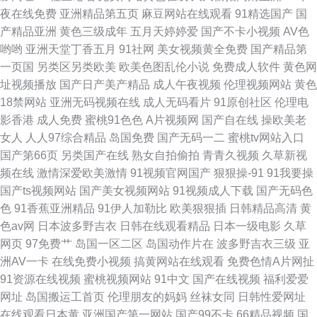
夜在线免费
亚洲精品第五页
麻豆网站在线观看
91精选国产
国
产精品亚洲
黄色三级成年
五月天婷婷爱
国产不卡小视频
AV色
哟哟
亚洲天堂丁香五月
91社网
美女视频黄全免费
国产精品第
一页国
另类区另类欧美
欧美色图乱伦小说
免费成人软件
黄色网
址视频播放
国产日产美产精品
成人午夜视频
伦理视频网站
黄色
18禁网站
亚洲无码视频在线
成人无码看片
91原创社区
伦理电
影香港
成人免费
蜜桃91色色
A片视频网
国产自在线
操欧美老
女人
人人97综合精品
岛国免费
国产无码一二
蜜桃tv网站入口
国产第66页
另类国产在线
熟女自拍偷拍
青青久视频
久草新视
频在线
激情深爱欧美激情
91视频官网国产
狠狠操-91
91我要操
国产ts视频网站
国产美女视频网站
91视频成人下载
国产无码色
色
91香蕉亚洲精品
91伊人加勒比
欧美狠狠插
日韩精品高清
黄
色av网
日本波多野吉衣
日韩在线观看精品
日本一级电影
久草
网页
97免费艹
岛国一区二区
岛国动作片在
波多野吉衣三级
亚
洲AV一卡
在线免费小视频
搞黄网站在线观看
免费色情A片网扯
91资源在线视频
蜜桃视频网站
91中文
国产在线视频
福利爱爱
网址
岛国搬运工首页
伦理朋友的妈妈
丝袜女同
日韩性爱网址
在线观看日本黄
亚洲国产第一网站
国产99不卡
66精品视频
国