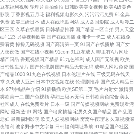
豆花福利视频
轮理片自拍偷拍
日韩欧美美女视频
欧美A级黄色
影院
丁香影视五月花
福利视频电影久久
污污污污免费
91金典
免费
欧美三级日本
成人在线吃瓜网站
成人岛国影院
成人动漫二
区三区
久草在线最新
日韩精品推荐
国产精品一区自拍
男人天堂
a片123
另类视频欧美
国产在线直播
亚洲卡一卡二
成人在线免
费看黄
操操无码视频
国产高清第一页
91国产在线播放
国产女
人夜夜做
国产在线小视频
91com
91豆花成人
哪里有A片网址
精产国品
香蕉视频国产精品
91九色福利
成人国产无线视
欧美
日韩性生活片
国产伦理剧
国产精品无套无码
成年人网站免费
国
产精品1000
91九色在线视频
日本伦理片在线
三级无码在线天
堂
久久成人亚洲
日本中文视频在线
伦理剧推荐
国产成人精品日
本
97甜桃品种介绍
91插插插
欧美SE第二页
毛片内射女
激情另
类欧美一二
国产色视频
孕妇三级av无码
日韩欧美色综合
美女
社区成人
在线免费看片
日本一级
国产传媒视频网站
免费观看污
网站
最新激情h网站
国产喷浆抽搐
宅男久久国产精品
国产乱肥
老妇
最新福利影院
欧美人妖视频网站
窝窝午夜理论
久草视频深
夜福利
波多野步中文字幕
日韩福利网址导航
91精品国产社区