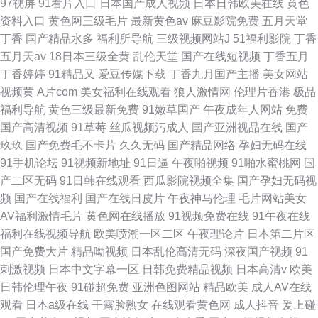
97视屏
91看片入口
日本国产成人视频
日本日韩欧美在线
黄色
资料入口
黄色网三级毛片
最新黄色av
麻豆影院免费
五月天堂
丁香
国产精品水多
福利所导航
三级视频网站J
51福利影院
丁香
五月天av
18日本三级全黄
乱伦天堂
国产在线短视频
丁香五月
丁香婷婷
91精品又
爱豆传媒下载
丁香九月国产主播
美女网站
视频黄
A片com
美女福利在线观看
狼人激情网
伦理片香港
极品
福利导航
黄色三级最新免费
91嫩草国产
午夜成年人网站
免费
国产高清视频
91草莓
丝瓜视频污成人
国产亚洲视品在线
国产
玖玖
国产免费毛不卡片
久久无码
国产精品网络
孕妇无码在线
91手机论坛
91视频新地址
91日逼
午夜啪视频
91啪水蜜桃网
国
产二区无码
91日韩在线观看
西瓜影院视频全集
国产孕妇无码视
频
国产在线福利
国产在线日皮片
午夜神马伦理
毛片网站美女
AV福利激情毛片
黄色网在线播放
91视频免费在线
91午夜在线
福利在线视频导航
欧美喷潮一区二区
午夜理论片
日本第二片区
国产免费大片
精品呦视频
日本乱伦高清无码
深夜国产视频
91
刺激视频
日本中文字幕一区
日韩免费精品视频
日本高清v
欧美
日韩伦理午夜
91碰超免费
亚洲色图网站
精品欧美
成人AV在线
观看
日本a级在线
干露脸熟女
在线观看黄色网
成人抖音
爰上碰