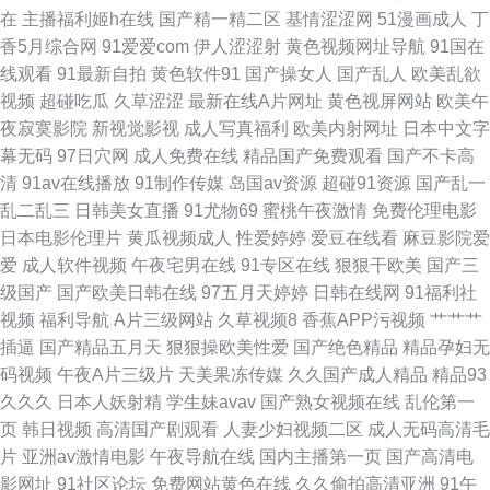
玖玖 日本色资源 亚洲精品在线一 97色色爱爱视频 丁香色五月手机版 蜜桃91
在
主播福利姬h在线
国产精一精二区
基情涩涩网
51漫画成人
丁
香5月综合网
91爱爱com
伊人涩涩射
黄色视频网址导航
91国在
日韩 色悠综合网 91porn社区 超碰99香蕉 黄色电影A片网址 欧美另类人妖 天
线观看
91最新自拍
黄色软件91
国产操女人
国产乱人
欧美乱欲
视频
超碰吃瓜
久草涩涩
最新在线A片网址
黄色视屏网站
欧美午
堂网wwwaa 91韩国黄色网页 超碰神马精品 久久五月蜜桃 日韩免费色情网址
夜寂寞影院
新视觉影视
成人写真福利
欧美内射网址
日本中文字
幕无码
97日穴网
成人免费在线
精品国产免费观看
国产不卡高
中文字幕精品无吗 超碰3p在线观看 黑丝在线 欧美肏屄精品区别 熟女丝袜91
清
91av在线播放
91制作传媒
岛国av资源
超碰91资源
国产乱一
乱二乱三
日韩美女直播
91尤物69
蜜桃午夜激情
免费伦理电影
91福利社 俺去射官网 激情五月天成年网 精品国产日韩欧美 aa网站 激情内射
日本电影伦理片
黄瓜视频成人
性爱婷婷
爱豆在线看
麻豆影院爱
爱
成人软件视频
午夜宅男在线
91专区在线
狠狠干欧美
国产三
网站 人人97 性爱欧美成人 91小視頻 国产欧美撸日韩 免费人人操 午夜激情
级国产
国产欧美日韩在线
97五月天婷婷
日韩在线网
91福利社
视频
福利导航
A片三级网站
久草视频8
香蕉APP污视频
艹艹艹
三级
插逼
国产精品五月天
狠狠操欧美性爱
国产绝色精品
精品孕妇无
码视频
午夜A片三级片
天美果冻传媒
久久国产成人精品
精品93
久久久
日本人妖射精
学生妹avav
国产熟女视频在线
乱伦第一
页
韩日视频
高清国产剧观看
人妻少妇视频二区
成人无码高清毛
片
亚洲av激情电影
午夜导航在线
国内主播第一页
国产高清电
影网址
91社区论坛
免费网站黄色在线
久久偷拍高清亚洲
91午