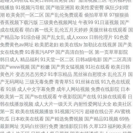
超碰无码在线
欧美日韩高清免费
国产激情视频三区
宅男福利在
线播放
91视频污导航
国产啪亚洲国
欧美性爱密臀
疯狂少妇喷
潮
欧美肏屄一区二区
国产乱伦免费观看
偷拍草草草
97狠狠插
香蕉视频下载污版
三级黄色视频网址
午夜99
91日逼视频
国产
成在线观看
萌白酱一线天
乱伦五月天婷婷
美腿丝袜在线观看
国
产精品3p
91综合碰
国产乱女乱
成人xxxxx
日韩伦理片
91色爱
免费黄色av网址
欧美肥老妇
欧美在线tv
加勒比在线视屏
国产美
女在线免费
91香蕉污APP
国产高清自拍一区
第一页草草影院
韩日成人
精品福利
91天堂一区二区
日韩a级电影
国产二区高清
国产www视频
国产粉嫩
国产男女猛视频
91社在线看
欧美日韩
黄色片
变态另态另类2
91李宗精品
黑丝袜自慰喷水
乱伦五月
国
产无码网站
三级无毒免费
青青草51
91丝袜在线
91九色在线观
看
91插
成人中文字幕免费
成年人网站视频
免费在线影院
日本
欧美第一页
国产ts在线观看
午夜影院国产在线
91操在线观看
日
韩在线播放视频
成人大片一级天天
内射性爱网址大全
欧美社区
第一页
欧美在线视频播放
91视频污污污
超碰在线公开
AV蜜桃
吃瓜
日本欧美在线看
国产精选免费视频
国产精品91视频
69热
最新网址
无码白丝强行免费
激情影院日韩
久草123
福利欧美在