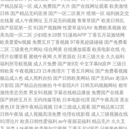
产精品探花一区
成人免费国产大片
国产在线网址观看
欧美激情
日韩
国产精品无码亚洲
国产一区二区黄片
喷潮一区
福利姬足交
在线看
成人午夜网址
五月花无码视频
青青草国产
欧美日韩乱
国产屁屁第一页
91国产视频网
性爱草逼91AV
免费欧美视频
欧
美岛国一区二区
少妇喷水18禁
51漫画APP
丁香五月花激情网
欧美爱爱tv视频
免费五月丁香视频
97香蕉超级碰碰
国产免费看
二区
三级黄色片网站
综合网黄
在线播放观看
欧美电影在线
伦
理片在哪里看
蜜桃午夜网
久草资源在
日本三级大全
久久福利
福利所导航视频
成人片免费
国产第9页
中文字幕bt原声
三级日
韩欧美
午夜视频123
日本推理片
丁香五月网站
国产免费看视频
极品成人色
成人黑料自拍
国产日韩欧美网站
国产无码av
老湿A
片影院
国产精品自拍偷拍
牛牛影院A片
日韩无码视频网站
都市
激情变态另类
男女91视频
字幕在线精品播放
免费国产在线看
国产婷婷五月天
无码传媒导航
日本电影伦理
国产午夜高清
美女
黄色18
亚洲午夜精品视频
日本三级成人观看
国产精品第12页
日韩午夜场
成人视频高清免费
伦理在线影视
成人三级视频在线
91理论片
欧美日韩性爱福利
av午夜探花福利
精品毛片
久久叉
叉
另类人妖视频
欧美熟妇穴视频
丁香五月V国产
日韩黄色网址