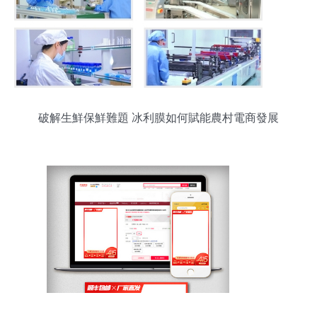
破解生鮮保鮮難題 冰利膜如何賦能農村電商發展