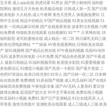
五月香
成人app在线
四虎试看
91男女
国产男小鲜肉同
福利影
院网站
激情五月天色色
欧美极品电影
日韩成人第一页
国产日韩
久激五视频网站 男女互操高清无码 人人色97 91校花宝儿在线 成人免费三级
欧美电影
久久机热
成人午夜网
黄色天堂男人
操视频免费91
日
韩中文在线
精品中的精品
97国产精品视频
91美女在线视频
51
黑丝三级a片 久久性交网p 日韩肏逼无码 五月天激情社区 91视频在线导航 a
欧美
一区精品麻豆经典
国产在线观看资源
波多野洁衣视频
污网
站免费看
特级欧美在线观看
自拍视频91
91艹艹
久草网在线
18
片网站视频 豆花91网 女同久久 日韩免费a 午夜色鬼导航 在线导航福利AV
福利影院
老司机蜜桃在线
成人精品一区二区
韩日爆乳无码三级
欧美伦理电影网站
艹艹操操
AV黄色观看网站
日韩欧美在线国
91网站看片 成人秘密网站 国产高清网站 黄色片中国 蜜桃91网 日本有码第9
产
新91视频网
国产精品分类在线
97午夜福利视频
岛国AV动作
无码
波多野吉依电影
小h片免费
国产精品色色视屏
国产午夜成
页 亚州三级在线网站 91精品牛 AV熟女闻香 成人高清日色 国产在线理论片a
人
最新日韩精品
91福利视频导航
欧美喷水影院
91爱爱视频
欧
美色图论坛
91榴莲小视频
国产高清一卡新区
国产看片资源
二
久久青草国产 欧美人妻导航 日本色天堂 天天肏视频 91在线欧 成人九一 黄
色吧97资源站
欧美日韩另类0
91华人
国产日韩一区二区
日本网
站在线免费
免费潮喷
91原创国产视频
成人吃瓜福利
国产在线9
色电影地址 老湿影院福利区 欧美日韩AR 日韩A级片 五月激情乱伦网 做爱91
操碰高清免费视频
午夜电影全集
国产AV无码
人妻系列
爱豆传
媒倩女幽魂
超清国产剧大全
91中文字幕在线
免费在线小视频
网站 91真人在线实操 wwww免费日本 伊人艹av www大男人影院 国产一线
吃瓜福利小视频
免费91
国产日产亚洲精品
91社在线高清
人人
草香蕉
激情另类图片
亚洲欧美在线观看
成人三级成人三级
欧美
中文字幕 久久成人资源网 青娱乐AV网站 丝袜玉足足交 亚洲成人午夜天堂