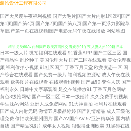
装饰设计工程有限公司
国产大尺度午夜福利视频|国产大毛片|国产大片内射1区2区|国产
第1页|国产第4页|国产第7页|国产第八页|国产第一页浮力影院草
草|国产第一页在线视频|国产电影无码午夜在线播放
网站地图
日本一级大片
微拍福利在线观看
91香蕉APP
国产二区三区
国
国产91色 丝足福利影院 东京热女w姦 韩日一本 狠狠涩夜夜 精东91 久久福利
产精品性
乱伦种子
美国伦理大片
国产二区在线观看
美女伦理视
频
福利偷拍小视频
91社区国产
丁香五月天堂
欧美变态一区
国
精品 另类69Av 内射国产 欧美高清性交 青娱乐91午夜 人妻人妇200篇 日本
产综合在线观看
国产免费一级片
福利视频资源站
成人午夜在线
观看
欧美图片在线观看
在线观看h视频
国产a级0
变性人妖
国产
免费www 香蕉成人网 91看片app 爱豆传媒成人电影 国产黄色电影网 久草黄
福利永久
日韩中文字幕观看
足交在线播放91
丁香五月色网站
黄色3级抢网站
国产一区二区
日本一级婬片
久久免费手机视频
色剧场 老湿青青草 欧洲精品8区 天堂中文AV 午夜福利偷拍在线 91豆花在线
学生妹Av网站
亚洲人成免费网站
91大神自拍
福利片在线观看
国产成人内射无码
激情五月极品婷婷
国产剧情精品
成人三级伦
观看 99人人干人人干 超碰碰碰97操逼 欧美日韩ww 三色色欧美 丝袜足交网
理免费
偷怕欧美亚州图片
国产AV国产AV
97亚洲精华液
国内精
自线
国产精品3级片
成年女人视频
狠狠撸亚洲欧美
91操碰在线
址 国产精品肏屄电影 九一日韩 精品十三区 欧美a片在线 欧美色图无毒 精品