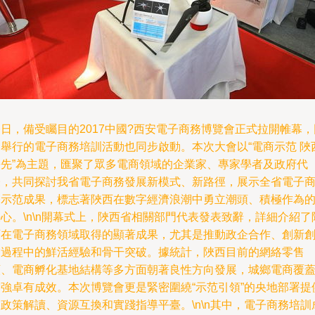
日，備受矚目的2017中國?西安電子商務博覽會正式拉開帷幕，
期舉行的電子商務培訓活動也同步啟動。本次大會以“電商示范 陜
爭先”為主題，匯聚了眾多電商領域的企業家、專家學者及政府代
表，共同探討我省電子商務發展新模式、新路徑，展示全省電子
務示范成果，標志著陜西在數字經濟浪潮中勇立潮頭、積極作為
心。\n\n開幕式上，陜西省相關部門代表發表致辭，詳細介紹了
西在電子商務領域取得的顯著成果，尤其是推動政企合作、創新
業過程中的鮮活經驗和骨干突破。據統計，陜西目前的網絡零售
額、電商孵化基地結構等多方面朝著良性方向發展，城鄉電商覆
增強卓有成效。本次博覽會更是緊密圍繞“示范引領”的央地部署提
政策解讀、資源互換和實踐指導平臺。\n\n其中，電子商務培訓