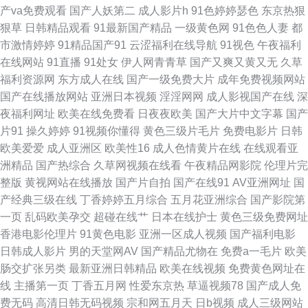
传媒毛片 伊人色av导航 97超碰欧美在线 传媒91啪啪 九九性视频 欧美色日
产va免费观看
国产人妖第二
成人影片h
91色婷婷瑟色
东京热狠
狠草
日韩精品观看
91最新国产精品
一级黄色网
91色色人妻
都
本 在线视频撸 97视频国产 国产草莓 久久神马私人 欧美色图色色 深夜欲室
市激情婷婷
91精品国产91
云涩福利在线导航
91视色
午夜福利
在线网站
91直播
91处女
伊人网青青草
国产又爽又黄又无
久草
导航 伊人性影院 91熊猫视频 亚洲传媒色情A片 国产精品第八页 欧美人妖毛
福利资源网
东方成人在线
国产一级免费大片
成年免费视频网站
国产在线播放网站
亚洲日本视频
淫淫网网
成人影视国产在线
深
片A片 午夜福利网成人 91高清免费视频 成人福利视频网 黄色一区久久 女优
夜福利网址
欧美在线免费看
日夜夜欧美
国产大片中文字幕
国产
片91
操久婷婷
91视频你懂得
黄色三级片毛片
免费电影片
日韩
无码导航 日韩高清色图 亚洲免费成人片 ts伪娘人妖一区 国产精品二期 久久
欧美爱爱
成人亚洲区
欧美性16
成人色情黄片在线
在线观看亚
洲精品
国产热综合
久草网视频在线看
午夜精品网影院
伦理片完
嫩草视频 人妖66AV 午夜仑理 91精品丝袜国产 爱豆传媒TVxX 国产黄色电影
整版
黄视网站在线播放
国产片自拍
国产在线91
AV亚洲网址
国
产经典三级在线
丁香婷婷五月综合
五月花亚洲综合
国产影院第
网 玖草在线 性爱探花 超碰在线欧美 久久国内精品 人禽另类在线观看 午夜插
一页
乱码欧美孕交
超碰在线艹
日本在线护士
黄色三级免费网址
香港电影伦理片
91黄色电影
亚洲一区成人视频
国产福利电影
逼网址网站 91夫妻交换 阿v视频在线观看 国产喷水在线观看 免费观看91视
日韩成人影片
男的天堂网AV
国产精品尤物在
免费a一毛片
欧美
肠交扩张另类
最新亚洲日韩精品
欧美在线视频
免费黄色网址在
频 在线资源AV 日本道a不卡 伊人久香蕉 97福利网 国产91小视频 玖玖热玖
线
主播第一页
丁香五月网
性爱东京热
草逼视频78
国产成人免
费无码
高清日韩无码视频
宗和网五月天
日b视频
成人三级网站