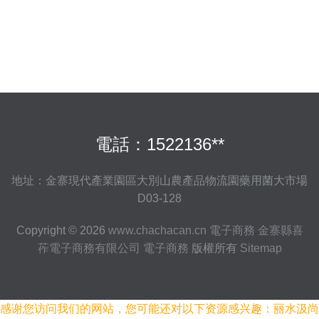
住“宅經濟”下的新機遇？
電話：1522136**
地址：金寨現代產業園區大別山農產品物流園藥用菌大市場
D03-128
Copyright © 2026
www.chachacan.cn
電子商務
金寨縣喜
莋電子商務有限公司
電子商務
版權所有
Sitemap
感谢您访问我们的网站，您可能还对以下资源感兴趣：丽水汲尚