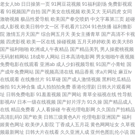
老女人bb
日日操第一页
91网豆花视频
91福利剧场
免费影视观
看
91视频国产自拍
国产美女在线视频
欧美又大
无码四虎
女同
91精品黑丝 99成人 国产性交A片 麻豆果冻大香蕉 日本不卡影院 四虎激情 亚
激吻视频
极品性爱导航
欧美国产拳交喷奶
中文字幕第三页
超碰
成人影视
欧美日韩中文一区
手机看片1204
91色快播
福利撸影
洲影院97 91免费看在线 www日本黄色 豆花成人在线视频 黑料自拍网 另类
院
激情五月天国产
综合网五月天
美女主播青草
国产高清不卡视
频
四虎影视
欧美一区在线
操碰视频
五月天婷婷欧美
欧美大BB
重口味网 日本三级人妻 午夜伦理片AV 91黄色电影院 www久久草在线 豆花
国产福利啪啪
欧洲成人午夜精品
国产精品美乳
男人操蜜桃视频
无码射精网站
18成年人网站
日本高清电影网
男女啪啪午夜视频
影院色 激情超碰 日本韩国成人 午夜av网 中文字幕日本私人 ts国产人妖AV 国
免费电影在线观看
亚洲ab
成人少妇视频导航
91国产小青蛙
国
产成年免费网站
国产视频高清在线
精品香蕉
求a片网址
麻豆tv
产情侣av 美女被草视频网址 日韩免费黄色网址 香蕉AV 91青娱乐超碰 jk啪啪
在线观看
在线撸丝片
91草碰
国产成人激情视频
黑料吃瓜精品
偷拍
91大神合集
成人拍拍拍免费
香港伦理剧
日韩大片观看网
内射 豆花视频在线观看 久草狼人 欧美性爱综合 午夜小视频在线 91牛逼 白
址
日韩免费电影
91羞羞视频
国产网站
青草全福视在线
性导航
影视AV
日本一级在线视频
国产好片浮力
91久操
国产精品成人
丝喷水在线 国产伦精品 久久只这里有精品 青娱乐超清精品 四虎免费视频 亚
在线
精品免费看
人人看操碰
午夜伦理电影网
久久国自产拍精品
高清乱码0
国产欧美
日韩三级黄色A片
伦理电影亚洲国产
福利
洲午夜剧场 91无码青久 成人片伊人 韩日韩有码 另类网站 青娱视频91 天美
姬黄色网址
欧美伊人影院
丁香成人五月花
黄色网网址女
久草视
频最新网址
日韩大片在线看
久久亚洲人成
亚州色图乱伦小说
国