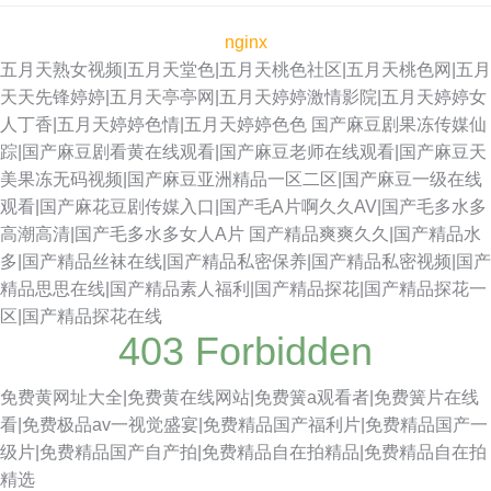
nginx
五月天熟女视频|五月天堂色|五月天桃色社区|五月天桃色网|五月
天天先锋婷婷|五月天亭亭网|五月天婷婷激情影院|五月天婷婷女
人丁香|五月天婷婷色情|五月天婷婷色色
国产麻豆剧果冻传媒仙
踪|国产麻豆剧看黄在线观看|国产麻豆老师在线观看|国产麻豆天
美果冻无码视频|国产麻豆亚洲精品一区二区|国产麻豆一级在线
观看|国产麻花豆剧传媒入口|国产毛A片啊久久AV|国产毛多水多
高潮高清|国产毛多水多女人A片
国产精品爽爽久久|国产精品水
多|国产精品丝袜在线|国产精品私密保养|国产精品私密视频|国产
精品思思在线|国产精品素人福利|国产精品探花|国产精品探花一
区|国产精品探花在线
403 Forbidden
免费黄网址大全|免费黄在线网站|免费簧a观看者|免费簧片在线
看|免费极品av一视觉盛宴|免费精品国产福利片|免费精品国产一
级片|免费精品国产自产拍|免费精品自在拍精品|免费精品自在拍
精选